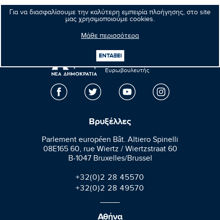
Επόμενο νέο
Για να διασφαλίσουμε την καλύτερη εμπειρία πλοήγησης, στο site
μας χρησιμοποιούμε cookies.
Μάθε περισσότερα
ΕΝΤΑΞΕΙ
Μανώλης
Κεφαλογιάννης
Ευρωβουλευτής
Βρυξέλλες
Parlement européen Bât. Altiero Spinelli
08E165 60, rue Wiertz / Wiertzstraat 60
B-1047 Bruxelles/Brussel
+32(0)2 28 45570
+32(0)2 28 49570
Αθήνα