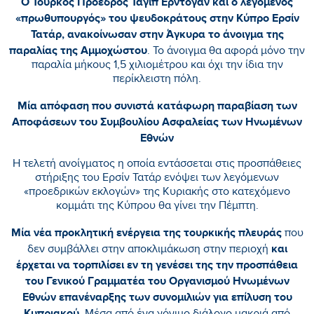
Ο Τούρκος Πρόεδρος Ταγίπ Ερντογάν και ο λεγόμενος
«πρωθυπουργός» του ψευδοκράτους στην Κύπρο Ερσίν
Τατάρ, ανακοίνωσαν στην Άγκυρα το άνοιγμα της
παραλίας της Αμμοχώστου
. Το άνοιγμα θα αφορά μόνο την
παραλία μήκους 1,5 χιλιομέτρου και όχι την ίδια την
περίκλειστη πόλη.
Μία απόφαση που συνιστά κατάφωρη παραβίαση των
Αποφάσεων του Συμβουλίου Ασφαλείας των Ηνωμένων
Εθνών
Η τελετή ανοίγματος η οποία εντάσσεται στις προσπάθειες
στήριξης του Ερσίν Τατάρ ενόψει των λεγόμενων
«προεδρικών εκλογών» της Κυριακής στο κατεχόμενο
κομμάτι της Κύπρου θα γίνει την Πέμπτη.
Μία νέα προκλητική ενέργεια της τουρκικής πλευράς
που
και
δεν συμβάλλει στην αποκλιμάκωση στην περιοχή
έρχεται να τορπιλίσει εν τη γενέσει της την προσπάθεια
του Γενικού Γραμματέα του Οργανισμού Ηνωμένων
Εθνών επανέναρξης των συνομιλιών για επίλυση του
Κυπριακού.