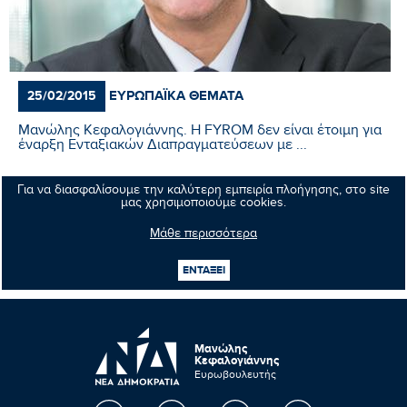
ΕΥΡΩΠΑΪΚΆ ΘΈΜΑΤΑ
25/02/2015
Μανώλης Κεφαλογιάννης. Η FYROM δεν είναι έτοιμη για
έναρξη Ενταξιακών Διαπραγματεύσεων με ...
Για να διασφαλίσουμε την καλύτερη εμπειρία πλοήγησης, στο site
Περισσότερα
μας χρησιμοποιούμε cookies.
Μάθε περισσότερα
1
165
166
167
168
171
ΕΝΤΑΞΕΙ
...
...
Μανώλης
Κεφαλογιάννης
Ευρωβουλευτής