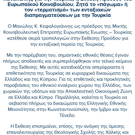
Ευρωπαϊκού Κοινοβουλίου. Ζητά το «πάγωμα» ή
τον «τερματισμό» των ενταξιακών
διαπραγματεύσεων με την Τουρκία
Ο Μανώλης Κ. Κεφαλογιάννης ως πρόεδρος της Μικτής
Κοινοβουλευτική Επιτροπής Ευρωπαϊκής Ένωσης – Τουρκίας
κατέθεσε σειρά τροπολογιών στην Έκθεσης Προόδου για
την ενταξιακή πορεία της Τουρκίας.
Με την παρέμβαση του, σημαντικές εθνικές θέσεις έγιναν
πλήρως αποδεκτές και συμπεριλήφθηκαν στο τελικό κείμενο
της Έκθεσης. Με αυτές καταδικάζεται απερίφραστα η
επιθετικότητα της Τουρκίας σε κυριαρχικά δικαιώματα της
Ελλάδος και της Κύπρου. Για τις επιθετικές και προκλητικές
παραβιάσεις του εθνικού εναέριου χώρου της Ελλάδος, των
χωρικών της υδάτων και την Αποκλειστική Οικονομική Ζώνη
σε Ελλάδα και Κύπρο. Παράλληλα, καλείται η Τουρκία να
σεβαστεί πλήρως τα δικαιώματα της Ελληνικής Εθνικής
Μειονότητας στην Κωνσταντινούπολη, την Ίμβρο και την
Τένεδο.
Η Έκθεση επισημαίνει, επίσης, την ανάγκη της άμεσης
επαναλειτουργίας της Θεολογικής Σχολής της Χάλκης και