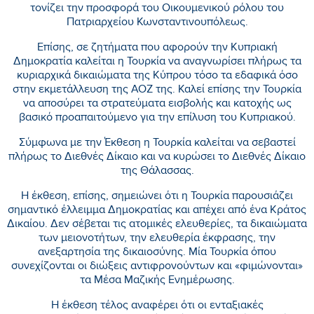
τονίζει την προσφορά του Οικουμενικού ρόλου του
Πατριαρχείου Κωνσταντινουπόλεως.
Επίσης, σε ζητήματα που αφορούν την Κυπριακή
Δημοκρατία καλείται η Τουρκία να αναγνωρίσει πλήρως τα
κυριαρχικά δικαιώματα της Κύπρου τόσο τα εδαφικά όσο
στην εκμετάλλευση της ΑΟΖ της. Καλεί επίσης την Τουρκία
να αποσύρει τα στρατεύματα εισβολής και κατοχής ως
βασικό προαπαιτούμενο για την επίλυση του Κυπριακού.
Σύμφωνα με την Έκθεση η Τουρκία καλείται να σεβαστεί
πλήρως το Διεθνές Δίκαιο και να κυρώσει το Διεθνές Δίκαιο
της Θάλασσας.
Η έκθεση, επίσης, σημειώνει ότι η Τουρκία παρουσιάζει
σημαντικό έλλειμμα Δημοκρατίας και απέχει από ένα Κράτος
Δικαίου. Δεν σέβεται τις ατομικές ελευθερίες, τα δικαιώματα
των μειονοτήτων, την ελευθερία έκφρασης, την
ανεξαρτησία της δικαιοσύνης. Μία Τουρκία όπου
συνεχίζονται οι διώξεις αντιφρονούντων και «φιμώνονται»
τα Μέσα Μαζικής Ενημέρωσης.
Η έκθεση τέλος αναφέρει ότι οι ενταξιακές