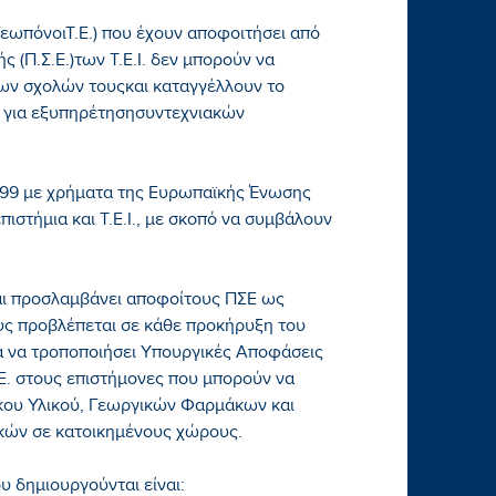
εωπόνοιΤ.Ε.) που έχουν αποφοιτήσει από
(Π.Σ.Ε.)των Τ.Ε.Ι. δεν μπορούν να
ων σχολών τουςκαι καταγγέλλουν το
 για εξυπηρέτησησυντεχνιακών
1999 με χρήματα της Ευρωπαϊκής Ένωσης
ιστήμια και Τ.Ε.Ι., με σκοπό να συμβάλουν
αι προσλαμβάνει αποφοίτους ΠΣΕ ως
υς προβλέπεται σε κάθε προκήρυξη του
κά να τροποποιήσει Υπουργικές Αποφάσεις
Ε. στους επιστήμονες που μπορούν να
κου Υλικού, Γεωργικών Φαρμάκων και
κών σε κατοικημένους χώρους.
 δημιουργούνται είναι: