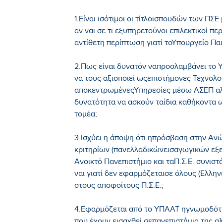
1.Είναι ισότιμοι οι τίτλοισπουδών των ΠΣ
αν ναι σε τι εξυπηρετούνοι επιλεκτικοί π
αντίθετη περίπτωση γιατί τοΥπουργείο Παι
2.Πως είναι δυνατόν ναπροσλαμβάνει το 
να τους αξιοποιεί ωςεπιστήμονες Τεχνολο
αποκεντρωμένεςΥπηρεσίες μέσω ΑΣΕΠ αλλ
δυνατότητα να ασκούν ταίδια καθήκοντα ω
τομέα;
3.Ισχύει η άποψη ότι ηπρόσβαση στην Α
κριτηρίων (πανελλαδικώνεισαγωγικών εξετ
Ανοικτό Πανεπιστήμιο και ταΠ.Σ.Ε. συνιστ
ναι γιατί δεν εφαρμόζεταισε όλους (Ελλην
στους αποφοίτους Π.Σ.Ε.;
4.Εφαρμόζεται από το ΥΠΑΑΤ ηγνωμοδότη