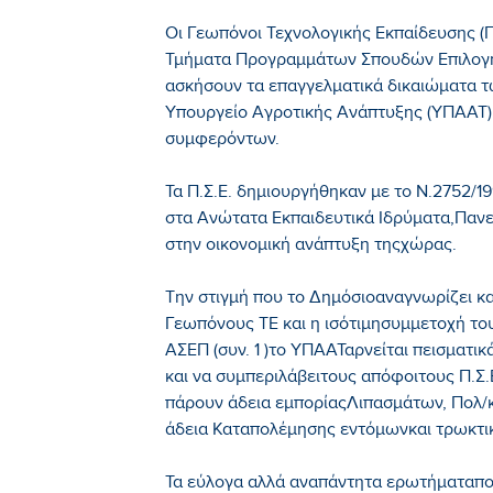
Οι Γεωπόνοι Τεχνολογικής Εκπαίδευσης (Γ
Τμήματα Προγραμμάτων Σπουδών Επιλογής 
ασκήσουν τα επαγγελματικά δικαιώματα τ
Υπουργείο Αγροτικής Ανάπτυξης (ΥΠΑΑΤ)
συμφερόντων.
Τα Π.Σ.Ε. δημιουργήθηκαν με το Ν.2752/
στα Ανώτατα Εκπαιδευτικά Ιδρύματα,Πανεπ
στην οικονομική ανάπτυξη τηςχώρας.
Την στιγμή που το Δημόσιοαναγνωρίζει κ
Γεωπόνους ΤΕ και η ισότιμησυμμετοχή το
ΑΣΕΠ (συν. 1 )το ΥΠΑΑΤαρνείται πεισματι
και να συμπεριλάβειτους απόφοιτους Π.Σ.
πάρουν άδεια εμπορίαςΛιπασμάτων, Πολ/
άδεια Καταπολέμησης εντόμωνκαι τρωκτι
Τα εύλογα αλλά αναπάντητα ερωτήματαπου