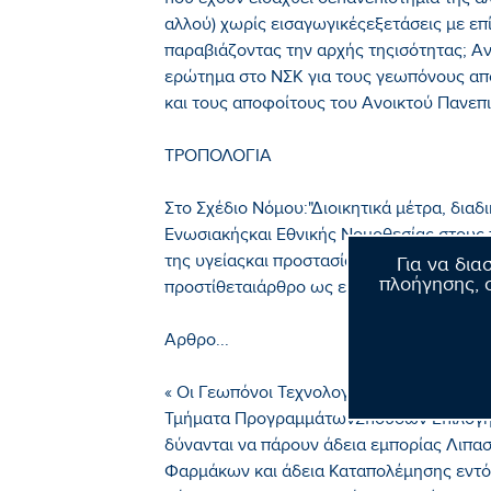
που έχουν εισαχθεί σεπανεπιστήμια της αλ
αλλού) χωρίς εισαγωγικέςεξετάσεις με επ
παραβιάζοντας την αρχής τηςισότητας; Αν
ερώτημα στο ΝΣΚ για τους γεωπόνους απ
και τους αποφοίτους του Ανοικτού Πανεπ
ΤΡΟΠΟΛΟΓΙΑ
Στο Σχέδιο Νόμου:"Διοικητικά μέτρα, διαδ
Ενωσιακήςκαι Εθνικής Νομοθεσίας στους
της υγείαςκαι προστασίας των ζώων και 
Για να δια
πλοήγησης, σ
προστίθεταιάρθρο ως εξής:]
Αρθρο...
« Οι Γεωπόνοι ΤεχνολογικήςΕκπαίδευσης (
Τμήματα ΠρογραμμάτωνΣπουδών Επιλογής (Π
δύνανται να πάρουν άδεια εμπορίας Λιπα
Φαρμάκων και άδεια Καταπολέμησης εντό