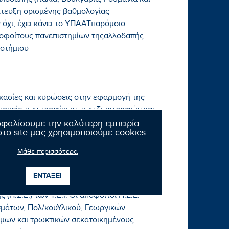
λοδαπής (Ιταλία, Βουλγαρία, Ρουμανία και
ίτευξη ορισμένης βαθμολογίας
 όχι, έχει κάνει το ΥΠΑΑΤπαρόμοιο
οφοίτους πανεπιστημίων τηςαλλοδαπής
ιστήμιου
ικασίες και κυρώσεις στην εφαρμογή της
 τομείς των τροφίμων, των ζωοτροφών και
άλλες διατάξεις αρμοδιότητας του ΥΠΑΑΤ"
σφαλίσουμε την καλύτερη εμπειρία
το site μας χρησιμοποιούμε cookies.
Μάθε περισσότερα
ΕΝΤΑΞΕΙ
Γεωπόνοι Τ.Ε.) που έχουν αποφοιτήσει από
.Σ.Ε.) των Τ.Ε.Ι. Οι απόφοιτοι Π.Σ.Ε.
σμάτων, Πολ/κουΥλικού, Γεωργικών
μων και τρωκτικών σεκατοικημένους