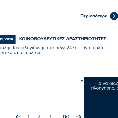
Περισσότερα
ΚΟΙΝΟΒΟΥΛΕΥΤΙΚΈΣ ΔΡΑΣΤΗΡΙΌΤΗΤΕΣ
05/2014
ώλης Κεφαλογιάννης στο news247.gr: Είναι πολύ
ντικό ότι οι πολίτες ...
Περισσότερα
Για να δια
πλοήγησης, σ
1
2
3
110
...