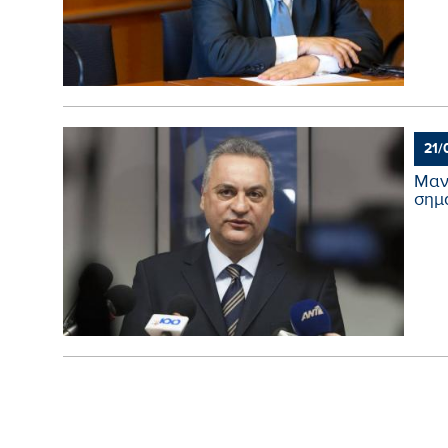
21/
Μαν
σημα