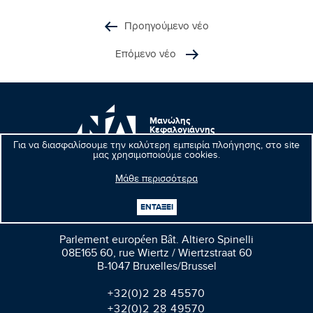
Προηγούμενο νέο
Επόμενο νέο
Μανώλης
Κεφαλογιάννης
Ευρωβουλευτής
Για να διασφαλίσουμε την καλύτερη εμπειρία πλοήγησης, στο site
μας χρησιμοποιούμε cookies.
Μάθε περισσότερα
ΕΝΤΑΞΕΙ
Βρυξέλλες
Parlement européen Bât. Altiero Spinelli
08E165 60, rue Wiertz / Wiertzstraat 60
B-1047 Bruxelles/Brussel
+32(0)2 28 45570
+32(0)2 28 49570