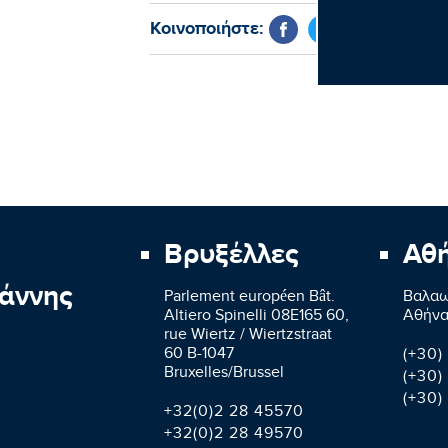
Κοινοποιήστε:
Βρυξέλλες
Αθ
άννης
Parlement européen Bât.
Βαλαω
Altiero Spinelli 08E165 60,
Aθήνα
rue Wiertz / Wiertzstraat
60 B-1047
(+30)
Bruxelles/Brussel
(+30)
(+30)
+32(0)2 28 45570
+32(0)2 28 49570