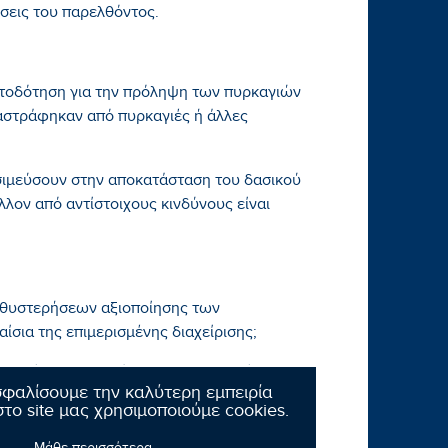
σεις του παρελθόντος.
ατοδότηση για την πρόληψη των πυρκαγιών
αστράφηκαν από πυρκαγιές ή άλλες
σιμεύσουν στην αποκατάσταση του δασικού
λον από αντίστοιχους κινδύνους είναι
καθυστερήσεων αξιοποίησης των
σια της επιμερισμένης διαχείρισης;
ασφαλίσει την επιτάχυνση της υλοποίησης
σφαλίσουμε την καλύτερη εμπειρία
ού ΠΑΑ;
το site μας χρησιμοποιούμε cookies.