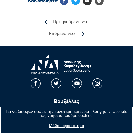
Κοινοποιήστε:
Προηγούμενο νέο
Επόμενο νέο
Μανώλης
Κεφαλογιάννης
Ευρωβουλευτής
Βρυξέλλες
Για να διασφαλίσουμε την καλύτερη εμπειρία πλοήγησης, στο site
Parlement européen Bât. Altiero Spinelli
μας χρησιμοποιούμε cookies.
08E165 60, rue Wiertz / Wiertzstraat 60
B-1047 Bruxelles/Brussel
Μάθε περισσότερα