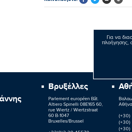
Για να δια
πλοήγησης, σ
Βρυξέλλες
Αθ
άννης
Parlement européen Bât.
Βαλαω
Altiero Spinelli 08E165 60,
Aθήνα
rue Wiertz / Wiertzstraat
60 B-1047
(+30)
Bruxelles/Brussel
(+30)
(+30)