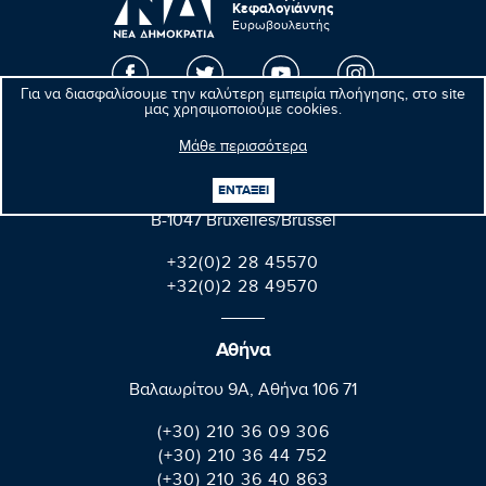
Κεφαλογιάννης
Ευρωβουλευτής
Για να διασφαλίσουμε την καλύτερη εμπειρία πλοήγησης, στο site
μας χρησιμοποιούμε cookies.
Βρυξέλλες
Μάθε περισσότερα
Parlement européen Bât. Altiero Spinelli
ΕΝΤΑΞΕΙ
08E165 60, rue Wiertz / Wiertzstraat 60
B-1047 Bruxelles/Brussel
+32(0)2 28 45570
+32(0)2 28 49570
Αθήνα
Βαλαωρίτου 9A, Aθήνα 106 71
(+30) 210 36 09 306
(+30) 210 36 44 752
(+30) 210 36 40 863