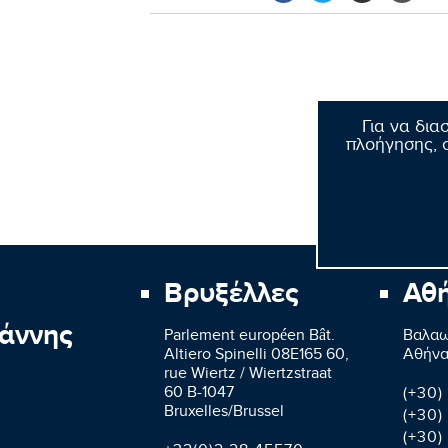
Για να δια
πλοήγησης, σ
Βρυξέλλες
Αθ
άννης
Parlement européen Bât.
Βαλαω
Altiero Spinelli 08E165 60,
Aθήνα
rue Wiertz / Wiertzstraat
60 B-1047
(+30)
Bruxelles/Brussel
(+30)
(+30)