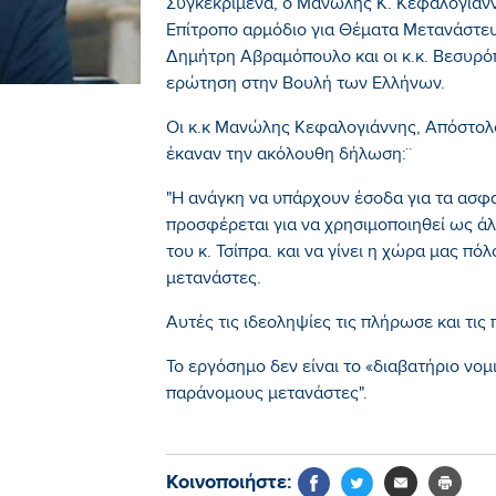
Συγκεκριμένα, ο Μανώλης Κ. Κεφαλογιάνν
Επίτροπο αρμόδιο για Θέματα Μετανάστε
Δημήτρη Αβραμόπουλο και οι κ.κ. Βεσυρό
ερώτηση στην Βουλή των Ελλήνων.
Οι κ.κ Μανώλης Κεφαλογιάννης, Απόστολ
έκαναν την ακόλουθη δήλωση:¨
"Η ανάγκη να υπάρχουν έσοδα για τα ασφαλ
προσφέρεται για να χρησιμοποιηθεί ως ά
του κ. Τσίπρα. και να γίνει η χώρα μας π
μετανάστες.
Αυτές τις ιδεοληψίες τις πλήρωσε και τις
Το εργόσημο δεν είναι το «διαβατήριο νομ
παράνομους μετανάστες".
Κοινοποιήστε: