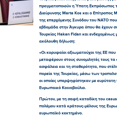
πραγματοποιούν η Ύπατη Εκπρόσωπος τη
Διεύρυνσης Marta Kos και ο Επίτροπος
της επερχόμενης Συνόδου του ΝΑΤΟ που
εβδομάδα στην Άγκυρα όπου θα έχουν σ
Τουρκίας Hakan Fidan και ενδεχομένως 
ακόλουθη δήλωση:
«Οι κορυφαίοι αξιωματούχοι της ΕΕ που 
μεταφέρουν στους συνομιλητές τους τα 
ασφάλεια και τη σταθερότητα, που στέλν
πορεία της Τουρκίας, μέσω των τροπολογ
οι οποίες υπερψηφίστηκαν με ευρύτατη 
Ευρωπαικό Κοινοβούλιο.
Πρώτον, με τη σαφή καταδίκη του casus b
πολέμου κατά κράτους-μέλους της Ευρω
ευρωπαϊκό κεκτημένο.