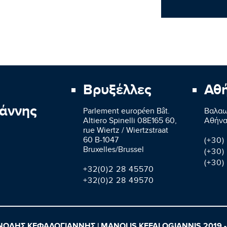
Βρυξέλλες
Αθ
άννης
Parlement européen Bât.
Βαλαω
Altiero Spinelli 08E165 60,
Aθήνα
rue Wiertz / Wiertzstraat
60 B-1047
(+30)
Bruxelles/Brussel
(+30)
(+30)
+32(0)2 28 45570
+32(0)2 28 49570
ΩΛΗΣ ΚΕΦΑΛΟΓΙΑΝΝΗΣ | MANOLIS KEFALOGIANNIS 2019 -