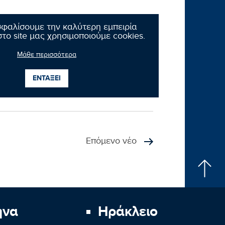
ιτικές ομάδες τροπολογίες για την
σφαλίσουμε την καλύτερη εμπειρία
ονόσους όπως «η πανώλη των
το site μας χρησιμοποιούμε cookies.
τούν και να εκριζωθούν το συντομότερο
Μάθε περισσότερα
ΕΝΤΑΞΕΙ
Επόμενο νέο
ήνα
Ηράκλειο