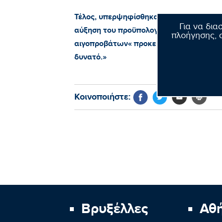
Τέλος, υπερψηφίσθηκαν από όλες τις πολ
Για να δια
αύξηση του προϋπολογισμού για τις ζω
πλοήγησης, σ
αιγοπροβάτων« προκειμένου να περιορισ
δυνατό.»
Κοινοποιήστε:
Βρυξέλλες
Αθ