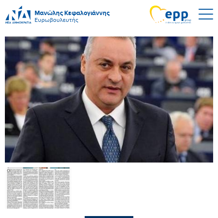
Μανώλης Κεφαλογιάννης
Ευρωβουλευτής