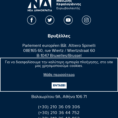
Μανώλης
Κεφαλογιάννης
Ευρωβουλευτής
Βρυξέλλες
Parlement européen Bât. Altiero Spinelli
08E165 60, rue Wiertz / Wiertzstraat 60
B-1047 Bruxelles/Brussel
Για να διασφαλίσουμε την καλύτερη εμπειρία πλοήγησης, στο site
+32(0)2 28 45570
μας χρησιμοποιούμε cookies.
+32(0)2 28 49570
Μάθε περισσότερα
ΕΝΤΑΞΕΙ
Αθήνα
Βαλαωρίτου 9A, Aθήνα 106 71
(+30) 210 36 09 306
(+30) 210 36 44 752