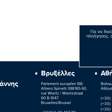
Για να δια
πλοήγησης, σ
Βρυξέλλες
Αθ
άννης
Parlement européen Bât.
Βαλαω
Altiero Spinelli 08E165 60,
Aθήνα
rue Wiertz / Wiertzstraat
60 B-1047
(+30)
Bruxelles/Brussel
(+30)
(+30)