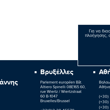
Για να δια
πλοήγησης, σ
Βρυξέλλες
Αθ
άννης
Parlement européen Bât.
Βαλαω
Altiero Spinelli 08E165 60,
Aθήνα
rue Wiertz / Wiertzstraat
60 B-1047
(+30)
Bruxelles/Brussel
(+30)
(+30)