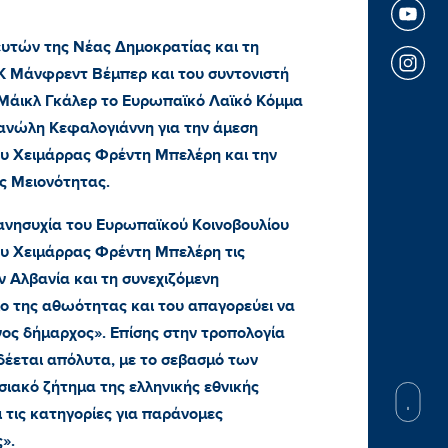
υτών της Νέας Δημοκρατίας και τη
Κ Μάνφρεντ Βέμπερ και του συντονιστή
Μάικλ Γκάλερ το Ευρωπαϊκό Λαϊκό Κόμμα
ανώλη Κεφαλογιάννη για την άμεση
υ Χειμάρρας Φρέντη Μπελέρη και την
ς Μειονότητας.
ανησυχία του Ευρωπαϊκού Κοινοβουλίου
ου Χειμάρρας Φρέντη Μπελέρη τις
 Αλβανία και τη συνεχιζόμενη
ο της αθωότητας και του απαγορεύει να
ος δήμαρχος». Επίσης στην τροπολογία
νδέεται απόλυτα, με το σεβασμό των
ιακό ζήτημα της ελληνικής εθνικής
 τις κατηγορίες για παράνομες
».