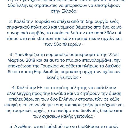
1. Ζητεί την ταχεία και θετική επίλυση των θεμάτων, ώστε οι
δύο Έλληνες στρατιώτες να μπορέσουν να επιστρέψουν
στην Ελλάδα.
2. Καλεί την Τουρκία να απέχει από τη δημιουργία ενός
σημαντικού πολιτικού και νομικού θέματος από ένα κοινό
συνοριακό συμβάν, το οποίο επιλυόταν στο παρελθόν επί
τόπου στο επίπεδο των τοπικών στρατιωτικών αρχών και
των δύο πλευρών ·
3. Yπενθυμίζει τα ευρωπαϊκά συμπεράσματα της 22ας
Μαρτίου 2018 και σε αυτό το πλαίσιο επαναλαμβάνει την
υποχρέωση της Τουρκίας να σέβεται πλήρως το διεθνές
δίκαιο και τη θεμελιωδώς σημαντική αρχή των σχέσεων
καλής γειτονίας ·
4. Kαλεί την ΕΕ και τα κράτη μέλη της να επιδείξουν
αλληλεγγύη προς την Ελλάδα και να ζητήσουν την άμεση
απελευθέρωση των δύο Ελλήνων στρατιωτών σε κάθε
επαφή ή επικοινωνία με τους τούρκους αξιωματούχους και
τις τουρκικές αρχές, στο πνεύμα του διεθνούς δικαίου και
των σχέσεων καλής γειτονίας ·
5. Aναθέτει στον Πρόεδρό του να διαβιβάσει το παρόν