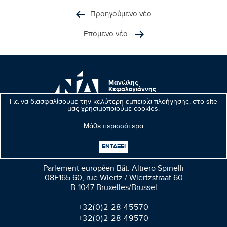
Προηγούμενο νέο
Επόμενο νέο
Μανώλης
Κεφαλογιάννης
Ευρωβουλευτής
Για να διασφαλίσουμε την καλύτερη εμπειρία πλοήγησης, στο site
μας χρησιμοποιούμε cookies.
Μάθε περισσότερα
ΕΝΤΑΞΕΙ
Βρυξέλλες
Parlement européen Bât. Altiero Spinelli
08E165 60, rue Wiertz / Wiertzstraat 60
B-1047 Bruxelles/Brussel
+32(0)2 28 45570
+32(0)2 28 49570