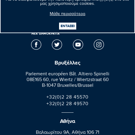
Για να διασφαλίσουμε την καλύτερη εμπειρία πλοήγησης, στο site
μας χρησιμοποιούμε cookies.
Μάθε περισσότερα
Μανώλης
ΕΝΤΑΞΕΙ
Κεφαλογιάννης
Ευρωβουλευτής
Βρυξέλλες
Parlement européen Bât. Altiero Spinelli
08E165 60, rue Wiertz / Wiertzstraat 60
B-1047 Bruxelles/Brussel
+32(0)2 28 45570
+32(0)2 28 49570
Αθήνα
Βαλαωρίτου 9A, Aθήνα 106 71