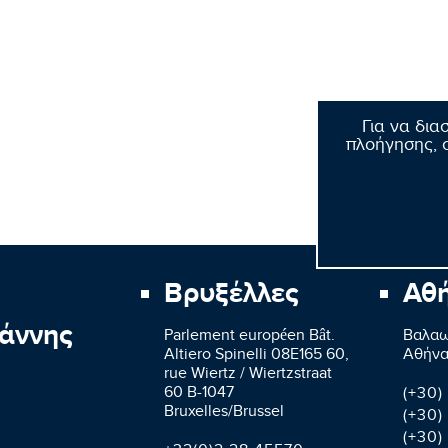
Για να δια
πλοήγησης, σ
Βρυξέλλες
Αθ
άννης
Parlement européen Bât.
Βαλαω
Altiero Spinelli 08E165 60,
Aθήνα
rue Wiertz / Wiertzstraat
60 B-1047
(+30)
Bruxelles/Brussel
(+30)
(+30)