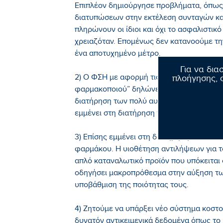
Επιπλέον δημιούργησε προβλήματα, όπως
διατυπώσεων στην εκτέλεση συνταγών κα
πληρώνουν οι ίδιοι και όχι το ασφαλιστικ
χρειαζόταν. Επομένως δεν κατανοούμε τ
ένα αποτυχημένο μέτρο.
Για να δια
2) Ο ΦΣΗ με αφορμή τις φήμες περί “ανοί
πλοήγησης, σ
φαρμακοποιού” δηλώνει ότι το επάγγελμα 
διατήρηση των πολύ αυστηρών προϋποθέσ
εμμένει στη διατήρηση του υπάρχοντος ι
3) Επίσης εμμένει στη διατήρηση του καθ
φαρμάκου. Η υιοθέτηση αντιλήψεων για τ
απλό καταναλωτικό προϊόν που υπόκειται
οδηγήσει μακροπρόθεσμα στην αύξηση τω
υποβάθμιση της ποιότητας τους.
4) Ζητούμε να υπάρξει νέο σύστημα κοστ
δυνατόν αντικειμενικά δεδομένα όπως το