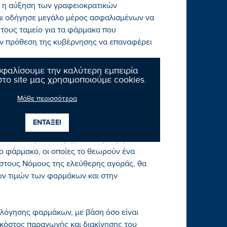
 η αύξηση των γραφειοκρατικών
ι οδήγησε μεγάλο μέρος ασφαλισμένων να
ό τους ταμείο για τα φάρμακα που
ην πρόθεση της κυβέρνησης να επαναφέρει
σφαλίσουμε την καλύτερη εμπειρία
γματος του κλειστού επαγγέλματος του
το site μας χρησιμοποιούμε cookies.
ποτέ δεν ήταν κλειστό. Ο ΦΣΗ επιθυμεί τη
Μάθε περισσότερα
εων για το άνοιγμα νέου φαρμακείου και
διοκτησιακού καθεστώτος
ΕΝΤΑΞΕΙ
εστώτος της σταθερής λιανικής τιμής του
ο φάρμακο, οι οποίες το θεωρούν ένα
 στους Νόμους της ελεύθερης αγοράς, θα
ν τιμών των φαρμάκων και στην
ολόγησης φαρμάκων, με βάση όσο είναι
 κόστος παραγωγής και διακίνησης του