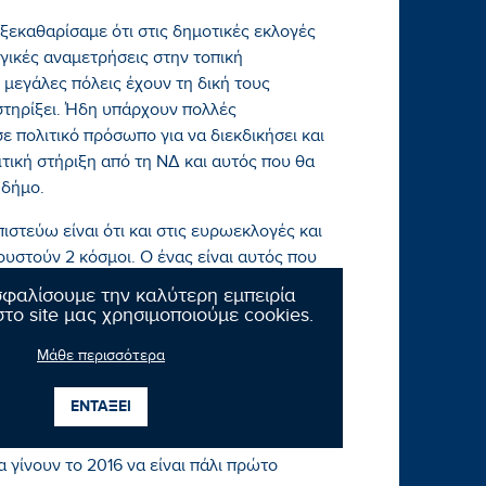
ή ξεκαθαρίσαμε ότι στις δημοτικές εκλογές
ογικές αναμετρήσεις στην τοπική
 μεγάλες πόλεις έχουν τη δική τους
 στηρίξει. Ήδη υπάρχουν πολλές
ε πολιτικό πρόσωπο για να διεκδικήσει και
τική στήριξη από τη ΝΔ και αυτός που θα
 δήμο.
στεύω είναι ότι και στις ευρωεκλογές και
ουστούν 2 κόσμοι. Ο ένας είναι αυτός που
α στο ευρώ. Χαίρομαι που στελέχη, όπως ο
σφαλίσουμε την καλύτερη εμπειρία
νόμισμα της ευτυχίας και έξω από το ευρώ,
το site μας χρησιμοποιούμε cookies.
, η Ελλάδα μόνο δυστυχία έχει να
Μάθε περισσότερα
ι στις ερχόμενες εκλογές προσδοκά να
φιζαν σε όλη τη ζωή ΚΚΕ ή να ψήφιζαν
ΕΝΤΑΞΕΙ
 δεν μας ενδιαφέρει ποιος είναι και πως
ας ενδιαφέρει στο ισοζύγιο η ΝΔ να είναι
 γίνουν το 2016 να είναι πάλι πρώτο