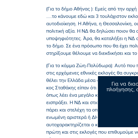
(Για το δήμο Αθήνας ): Εμείς από την αρχ
…..το κάνουμε εδώ και 3 τουλάχιστον εκλ
αυτοδιοίκηση. Η Αθήνα, η Θεσσαλονίκη, οι
πολιτική αξία. Η ΝΔ θα δηλώσει ποιον θα
υποψηφιότητες. Άρα, θα καταλήξει η ΝΔ σ
το δήμο. Σε ένα πρόσωπο που θα έχει πολι
στηρίξουμε θέλουμε να διεκδικήσει και το
(Για το κόμμα Ζώη-Πολύδωρα): Αυτό που πι
στις ερχόμενες εθνικές εκλογές θα συγκρ
θέλει την Ελλάδα μέσα στην Ευρώπη, μέσ
Για να δια
κος Σταθάκης είπαν ότι το ευρώ είναι το 
πλοήγησης, σ
όπως λέει ένα μεγάλο κομμάτι του ΣΥΡΙΖΑ
εισπράξει. Η ΝΔ και στις ευρωεκλογές κα
πάρει και στελέχη τα οποία μπορεί να ψή
ενωμένη αριστερά ή ΔΗΜΑΡ ή ΠΑΣΟΚ. Άρα,
αυτοχαρακτηρίζεται ο κάθε σχηματισμός, μ
πρώτη και στις εκλογές που επιθυμούμε να