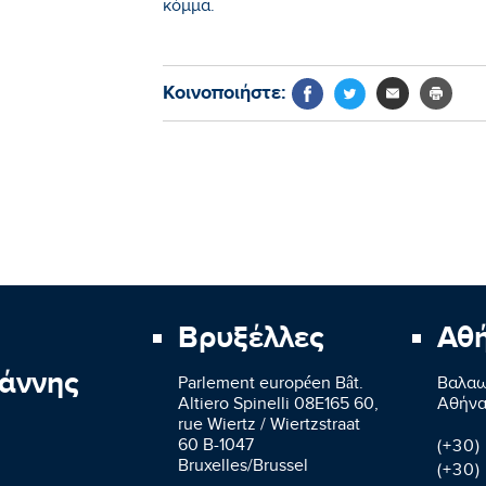
κόμμα.
Κοινοποιήστε:
Βρυξέλλες
Αθ
άννης
Parlement européen Bât.
Βαλαω
Altiero Spinelli 08E165 60,
Aθήνα
rue Wiertz / Wiertzstraat
60 B-1047
(+30)
Bruxelles/Brussel
(+30)