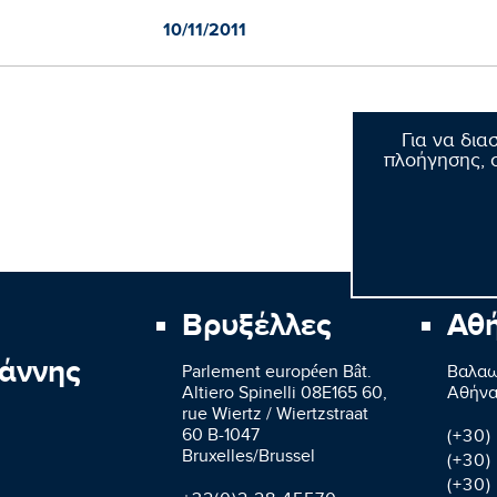
10/11/2011
Για να δια
πλοήγησης, σ
Βρυξέλλες
Αθ
άννης
Parlement européen Bât.
Βαλαω
Altiero Spinelli 08E165 60,
Aθήνα
rue Wiertz / Wiertzstraat
60 B-1047
(+30)
Bruxelles/Brussel
(+30)
(+30)