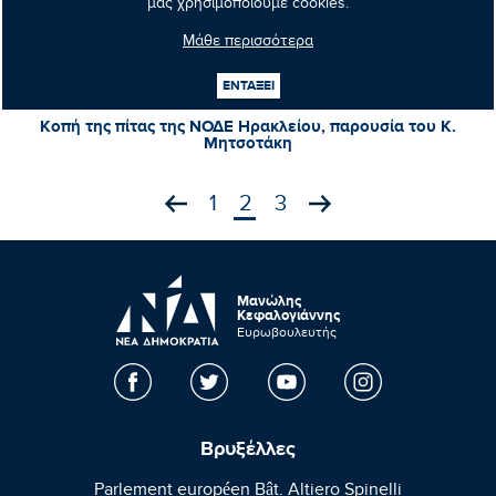
μας χρησιμοποιούμε cookies.
Μάθε περισσότερα
18-01-2019
ΕΝΤΑΞΕΙ
Κοπή της πίτας της ΝΟΔΕ Ηρακλείου, παρουσία του Κ.
Μητσοτάκη
1
2
3
Μανώλης
Κεφαλογιάννης
Ευρωβουλευτής
Βρυξέλλες
Parlement européen Bât. Altiero Spinelli