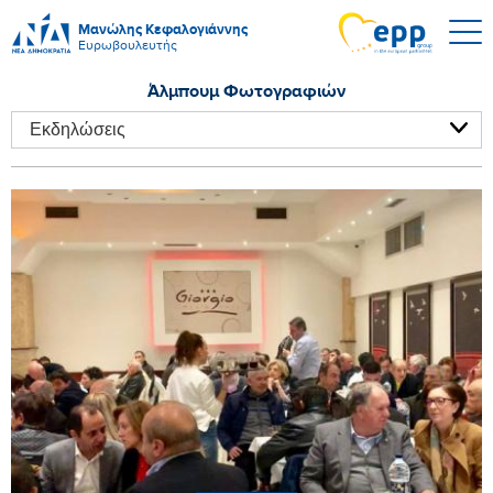
Μανώλης Κεφαλογιάννης
Ευρωβουλευτής
Άλμπουμ Φωτογραφιών