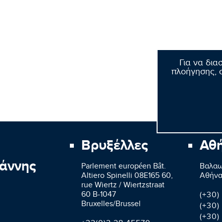
Για να δια
πλοήγησης, σ
Βρυξέλλες
Αθ
άννης
Parlement européen Bât.
Βαλαω
Altiero Spinelli 08E165 60,
Aθήνα
rue Wiertz / Wiertzstraat
60 B-1047
(+30)
Bruxelles/Brussel
(+30)
(+30)