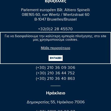
Βρυξέλλες
Parlement européen Bât. Altiero Spinelli
08E165 60, rue Wiertz / Wiertzstraat 60
B-1047 Bruxelles/Brussel
+32(0)2 28 45570
+32(0)2 28 49570
Για να διασφαλίσουμε την καλύτερη εμπειρία πλοήγησης, στο site
μας χρησιμοποιούμε cookies.
Μάθε περισσότερα
Αθήνα
Βαλαωρίτου 9A, Aθήνα 106 71
ΕΝΤΑΞΕΙ
(+30) 210 36 09 306
(+30) 210 36 44 752
(+30) 210 36 40 863
Ηράκλειο
Δημοκρατίας 55, Ηράκλειο 71306