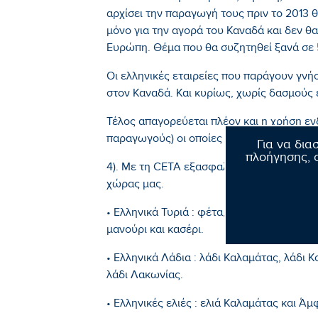
αρχίσει την παραγωγή τους πριν το 2013
μόνο για την αγορά του Καναδά και δεν θ
Ευρώπη. Θέμα που θα συζητηθεί ξανά σε 
Οι ελληνικές εταιρείες που παράγουν γν
στον Καναδά. Και κυρίως, χωρίς δασμούς
Τέλος απαγορεύεται πλέον και η χρήση εν
παραγωγούς) οι οποίες να παραπέμπουν σ
Για να δια
πλοήγησης, σ
4). Με τη CETA εξασφαλίζεται η πλήρης π
χώρας μας.
• Ελληνικά Τυριά : φέτα, κεφαλογραβιέρα
μανούρι και κασέρι.
• Ελληνικά Λάδια : λάδι Καλαμάτας, λάδι 
λάδι Λακωνίας.
• Ελληνικές ελιές : ελιά Καλαμάτας και Άμ