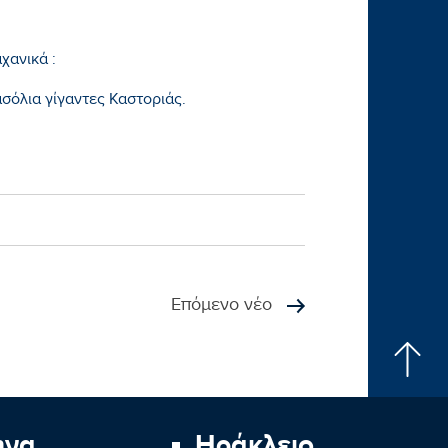
χανικά :
όλια γίγαντες Καστοριάς.
Επόμενο νέο
ήνα
Ηράκλειο