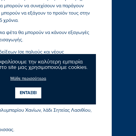
 θα μπορούν να συνεχίσουν να παράγουν
α μπορούν να εξάγουν το προϊόν τους στην
5 χρόνια.
ήσια φέτα θα μπορούν να κάνουν εξαγωγές
 εισαγωγής.
δείξεων (σε παλιούς και νέους
την Ελλάδα.
σφαλίσουμε την καλύτερη εμπειρία
το site μας χρησιμοποιούμε cookies.
ροστασία για σειρά προϊόντων ΠΟΠ της
Μάθε περισσότερα
, γραβιέρα Κρήτης, γραβιέρα Νάξου,
ΕΝΤΑΞΕΙ
Κολυμπαρίου Χανίων, λάδι Σητείας Λασιθίου,
φισσας.