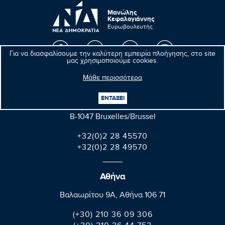
Μανώλης
Κεφαλογιάννης
Ευρωβουλευτής
Για να διασφαλίσουμε την καλύτερη εμπειρία πλοήγησης, στο site
μας χρησιμοποιούμε cookies.
Βρυξέλλες
Μάθε περισσότερα
Parlement européen Bât. Altiero Spinelli
ΕΝΤΑΞΕΙ
08E165 60, rue Wiertz / Wiertzstraat 60
B-1047 Bruxelles/Brussel
+32(0)2 28 45570
+32(0)2 28 49570
Αθήνα
Βαλαωρίτου 9A, Aθήνα 106 71
(+30) 210 36 09 306