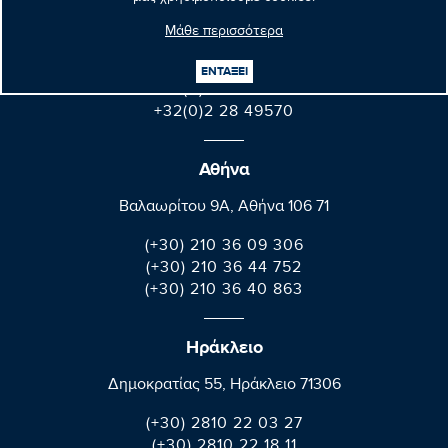
Parlement européen Bât. Altiero Spinelli
08E165 60, rue Wiertz / Wiertzstraat 60
Μάθε περισσότερα
B-1047 Bruxelles/Brussel
ΕΝΤΑΞΕΙ
+32(0)2 28 45570
+32(0)2 28 49570
Αθήνα
Βαλαωρίτου 9A, Aθήνα 106 71
(+30) 210 36 09 306
(+30) 210 36 44 752
(+30) 210 36 40 863
Ηράκλειο
Δημοκρατίας 55, Ηράκλειο 71306
(+30) 2810 22 03 27
(+30) 2810 22 18 11