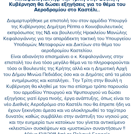
Κυβέρνηση θα δώσει εξηγήσεις για το θέμα του
Αεροδρομίου στο Καστέλι..
Διαμαρτυρήθηκε με επιστολή του στον αρμόδιο Υπουργό
της Κυβέρνησης Δημήτρη Ρέππα ο Κοινοβουλευτικός
εκπρόσωπος της ΝΔ και βουλευτής Ηρακλείου Μανώλης
Κεφαλογιάννης για την απαράδεκτη τακτική του Υπουργείου
Υποδομών, Μεταφορών και Δικτύων στο θέμα του
αεροδρομίου Καστελίου.
Είναι αδιανόητο επισημαίνει ο κ. Κεφαλογιάννης στην
επιστολή του ένα τόσο μεγάλο θέμα να το πληροφορούνται
τόσο οι Βουλευτές της Κρήτης αλλά και η Δημοτική Αρχή
του Δήμου Μινώα Πεδιάδος όσο και οι Δημότες από τα μέσα
ενημέρωσης και καταλήγει.. Την Τρίτη στην Βουλή η
Κυβέρνηση θα κληθεί με τον πιο επίσημο τρόπο παρουσία
του αρμοδίου Υπουργού και Υφυπουργού να δώσει
εξηγήσεις γιατί έργα πνοής, έργα ανάπτυξης, όπως είναι το
νέο Διεθνές Αεροδρόμιο στο Καστέλι που θα έπρεπε ήδη να
έχουν ξεκινήσει άμεσα και να ολοκληρωθεί το ταχύτερο
δυνατόν, καθώς συμβάλλει στην ανάπτυξη του νησιού μας
και την ευημερία των κατοίκων του γίνεται αντικείμενο
«κλειστών» συσκέψεων και «μυστικών» συναντήσεων !!