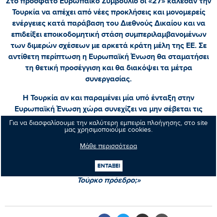
Στο πρόσφατο Ευρωπαϊκό Συμβούλιο οι «27» κάλεσαν την
Τουρκία να απέχει από νέες προκλήσεις και μονομερείς
ενέργειες κατά παράβαση του Διεθνούς Δικαίου και να
επιδείξει εποικοδομητική στάση συμπεριλαμβανομένων
των διμερών σχέσεων με αρκετά κράτη μέλη της ΕΕ. Σε
αντίθετη περίπτωση η Ευρωπαϊκή Ένωση θα σταματήσει
τη θετική προσέγγιση και θα διακόψει τα μέτρα
συνεργασίας.
Η Τουρκία αν και παραμένει μία υπό ένταξη στην
Ευρωπαϊκή Ένωση χώρα συνεχίζει να μην σέβεται τις
Αρχές και τις Αξίες της Ευρώπης.
Για να διασφαλίσουμε την καλύτερη εμπειρία πλοήγησης, στο site
μας χρησιμοποιούμε cookies.
Ερωτάται η Ευρωπαϊκή Επιτροπή:
Μάθε περισσότερα
Θα τεθούν όλα τα ανωτέρω στην επικείμενη συνάντηση
ΕΝΤΑΞΕΙ
των προέδρων του Συμβουλίου και της Επιτροπής με τον
Τούρκο πρόεδρο;»