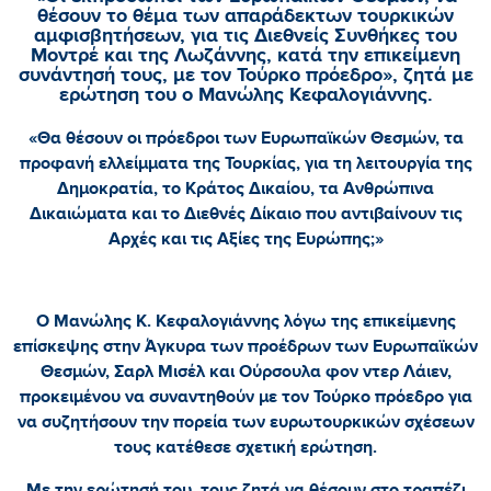
θέσουν το θέμα των απαράδεκτων τουρκικών
αμφισβητήσεων, για τις Διεθνείς Συνθήκες του
Μοντρέ και της Λωζάννης, κατά την επικείμενη
συνάντησή τους, με τον Τούρκο πρόεδρο», ζητά με
ερώτηση του ο Μανώλης Κεφαλογιάννης.
«Θα θέσουν οι πρόεδροι των Ευρωπαϊκών Θεσμών, τα
προφανή ελλείμματα της Τουρκίας, για τη λειτουργία της
Δημοκρατία, το Κράτος Δικαίου, τα Ανθρώπινα
Δικαιώματα και το Διεθνές Δίκαιο που αντιβαίνουν τις
Αρχές και τις Αξίες της Ευρώπης;»
Ο Μανώλης Κ. Κεφαλογιάννης λόγω της επικείμενης
επίσκεψης στην Άγκυρα των προέδρων των Ευρωπαϊκών
Θεσμών, Σαρλ Μισέλ και Ούρσουλα φον ντερ Λάιεν,
προκειμένου να συναντηθούν με τον Τούρκο πρόεδρο για
να συζητήσουν την πορεία των ευρωτουρκικών σχέσεων
τους κατέθεσε σχετική ερώτηση.
Με την ερώτησή του, τους ζητά να θέσουν στο τραπέζι