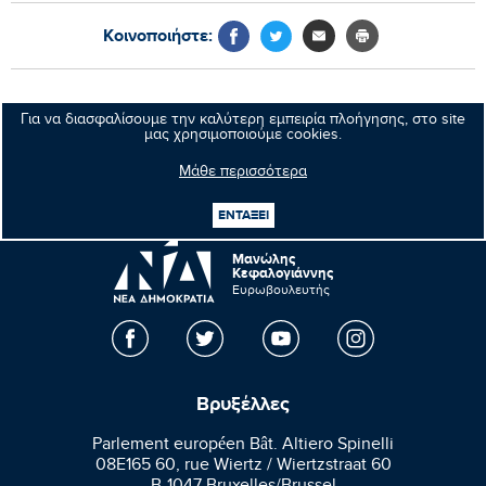
Κοινοποιήστε:
Προηγούμενο νέο
Για να διασφαλίσουμε την καλύτερη εμπειρία πλοήγησης, στο site
μας χρησιμοποιούμε cookies.
Επόμενο νέο
Μάθε περισσότερα
ΕΝΤΑΞΕΙ
Μανώλης
Κεφαλογιάννης
Ευρωβουλευτής
Βρυξέλλες
Parlement européen Bât. Altiero Spinelli
08E165 60, rue Wiertz / Wiertzstraat 60