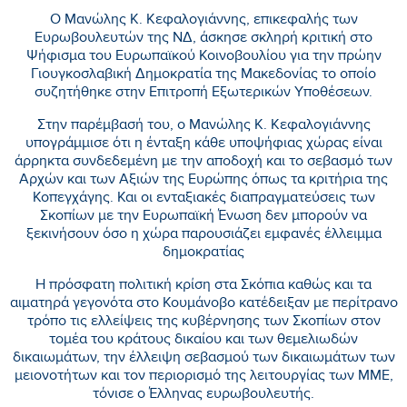
Ο Μανώλης Κ. Κεφαλογιάννης, επικεφαλής των
Ευρωβουλευτών της ΝΔ, άσκησε σκληρή κριτική στο
Ψήφισμα του Ευρωπαϊκού Κοινοβουλίου για την πρώην
Γιουγκοσλαβική Δημοκρατία της Μακεδονίας το οποίο
συζητήθηκε στην Επιτροπή Εξωτερικών Υποθέσεων.
Στην παρέμβασή του, ο Μανώλης Κ. Κεφαλογιάννης
υπογράμμισε ότι η ένταξη κάθε υποψήφιας χώρας είναι
άρρηκτα συνδεδεμένη με την αποδοχή και το σεβασμό των
Αρχών και των Αξιών της Ευρώπης όπως τα κριτήρια της
Κοπεγχάγης. Και οι ενταξιακές διαπραγματεύσεις των
Σκοπίων με την Ευρωπαϊκή Ένωση δεν μπορούν να
ξεκινήσουν όσο η χώρα παρουσιάζει εμφανές έλλειμμα
δημοκρατίας
Η πρόσφατη πολιτική κρίση στα Σκόπια καθώς και τα
αιματηρά γεγονότα στο Κουμάνοβο κατέδειξαν με περίτρανο
τρόπο τις ελλείψεις της κυβέρνησης των Σκοπίων στον
τομέα του κράτους δικαίου και των θεμελιωδών
δικαιωμάτων, την έλλειψη σεβασμού των δικαιωμάτων των
μειονοτήτων και τον περιορισμό της λειτουργίας των ΜΜΕ,
τόνισε ο Έλληνας ευρωβουλευτής.