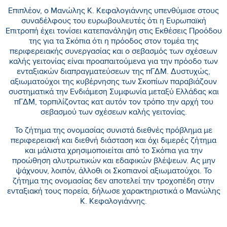
Επιπλέον, ο Μανώλης Κ. Κεφαλογιάννης υπενθύμισε στους
συναδέλφους του ευρωβουλευτές ότι η Ευρωπαϊκή
Επιτροπή έχει τονίσει κατεπανάληψη στις Εκθέσεις Προόδου
της για τα Σκόπια ότι η πρόοδος στον τομέα της
περιφερειακής συνεργασίας και ο σεβασμός των σχέσεων
καλής γειτονίας είναι προαπαιτούμενα για την πρόοδο των
ενταξιακών διαπραγματεύσεων της πΓΔΜ. Δυστυχώς,
αξιωματούχοι της κυβέρνησης των Σκοπίων παραβιάζουν
συστηματικά την Ενδιάμεση Συμφωνία μεταξύ Ελλάδας και
πΓΔΜ, τορπιλίζοντας κατ αυτόν τον τρόπο την αρχή του
σεβασμού των σχέσεων καλής γειτονίας.
Το ζήτημα της ονομασίας συνιστά διεθνές πρόβλημα με
περιφερειακή και διεθνή διάσταση και όχι διμερές ζήτημα
και μάλιστα χρησιμοποιείται από το Σκόπια για την
προώθηση αλυτρωτικών και εδαφικών βλέψεων. Ας μην
ψάχνουν, λοιπόν, άλλοθι οι Σκοπιανοί αξιωματούχοι. Το
ζήτημα της ονομασίας δεν αποτελεί την τροχοπέδη στην
ενταξιακή τους πορεία, δήλωσε χαρακτηριστικά ο Μανώλης
Κ. Κεφαλογιάννης.