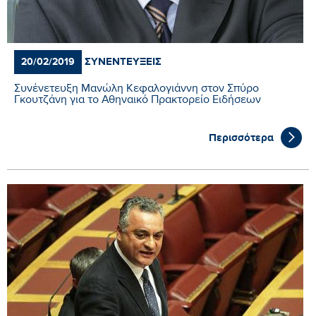
ΣΥΝΕΝΤΕΎΞΕΙΣ
20/02/2019
Συνένετευξη Μανώλη Κεφαλογιάννη στον Σπύρο
Γκουτζάνη για το Αθηναικό Πρακτορείο Ειδήσεων
Περισσότερα