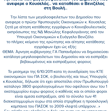
ανεφερε ο Κουσελάς.. να καταθέσει ο Βενιζέλος
στη Βουλή..
Την λίστα των μεγαλοοφειλετων του Δημοσίου που
ανεφερε ο πρώην Υφυπουργός Οικονομικών κ. Κουσελας
ζητά με αίτηση κατάθεσης εγγράφων ο Κοινοβουλευτικός
εκπρόσωπος της ΝΔ Μανώλης Κεφαλογιάννης από τον
Υπουργό Οικονομικών κ.Ευάγγελο Βενιζέλο.
το πλήρες κείμενο της ερώτησης και αίτησης κατάθεσης
εγγράφων έχει ώς εξής:
ΘΕΜΑ: Άρνηση κυβέρνησης ΓA Παπανδρέου να δημοσιεύσει
κατάλογο μεγαλοοφειλετων του Δημοσίου και να εισπράξει
βεβαιωμένους και εισπραξιμους φορους
Το μεσημερι της 6/10/2011 κατα τη συνεδρίαση του ΚΤΕ
οικονομικών του ΠΑ ΣΟΚ, ο βουλευτής και τεως Υπουργός
κ.Κουσελας, δήλωσε ότι εχει αποστείλει στον Πρωθυπουργό
καταλογο 3800 φορολογουμένων που οφείλουν ανω του 1
εκατομμυρίου ευρω φορους ο καθένας και οι οποίοι φοροι
είναι αμεσα εισπραξιμοι, από το σύνολο των 41
δισεκατομμυρίων ευρω στα οποία στριχθηκε η προεκλογική
καμπανια του ΠΑΣΟΚ το 2009 «λεφτά υπάρχουν...»