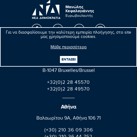
Μανώλης
Κεφαλογιάννης
Ευρωβουλευτής
Για να διασφαλίσουμε την καλύτερη εμπειρία πλοήγησης, στο site
μας χρησιμοποιούμε cookies.
Βρυξέλλες
Μάθε περισσότερα
Parlement européen Bât. Altiero Spinelli
ΕΝΤΑΞΕΙ
08E165 60, rue Wiertz / Wiertzstraat 60
B-1047 Bruxelles/Brussel
+32(0)2 28 45570
+32(0)2 28 49570
Αθήνα
Βαλαωρίτου 9A, Aθήνα 106 71
(+30) 210 36 09 306