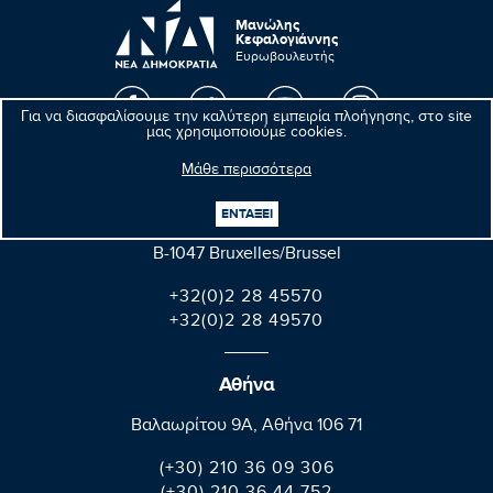
Μανώλης
Κεφαλογιάννης
Ευρωβουλευτής
Για να διασφαλίσουμε την καλύτερη εμπειρία πλοήγησης, στο site
μας χρησιμοποιούμε cookies.
Βρυξέλλες
Μάθε περισσότερα
Parlement européen Bât. Altiero Spinelli
ΕΝΤΑΞΕΙ
08E165 60, rue Wiertz / Wiertzstraat 60
B-1047 Bruxelles/Brussel
+32(0)2 28 45570
+32(0)2 28 49570
Αθήνα
Βαλαωρίτου 9A, Aθήνα 106 71
(+30) 210 36 09 306