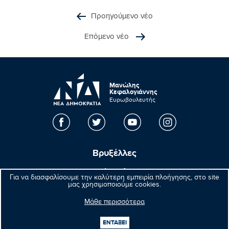
Προηγούμενο νέο
Επόμενο νέο
Μανώλης
Κεφαλογιάννης
Ευρωβουλευτής
Βρυξέλλες
Parlement européen Bât. Altiero Spinelli
Για να διασφαλίσουμε την καλύτερη εμπειρία πλοήγησης, στο site
08E165 60, rue Wiertz / Wiertzstraat 60
μας χρησιμοποιούμε cookies.
B-1047 Bruxelles/Brussel
Μάθε περισσότερα
+32(0)2 28 45570
+32(0)2 28 49570
ΕΝΤΑΞΕΙ