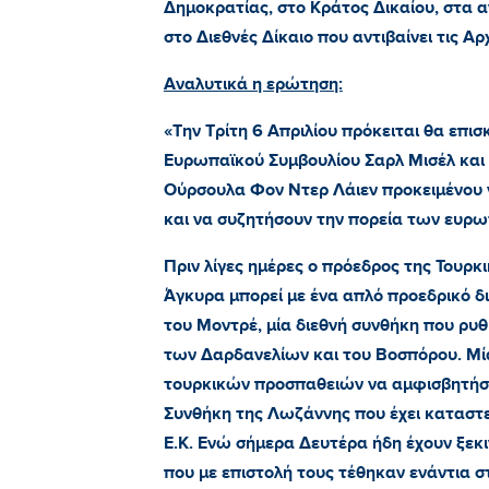
Δημοκρατίας, στο Κράτος Δικαίου, στα 
στο Διεθνές Δίκαιο που αντιβαίνει τις Αρ
Αναλυτικά η ερώτηση:
«Την Τρίτη 6 Απριλίου πρόκειται θα επι
Ευρωπαϊκού Συμβουλίου Σαρλ Μισέλ και
Ούρσουλα Φον Ντερ Λάιεν προκειμένου 
και να συζητήσουν την πορεία των ευρ
Πριν λίγες ημέρες ο πρόεδρος της Τουρκ
Άγκυρα μπορεί με ένα απλό προεδρικό δ
του Μοντρέ, μία διεθνή συνθήκη που ρυθ
των Δαρδανελίων και του Βοσπόρου. Μί
τουρκικών προσπαθειών να αμφισβητήσο
Συνθήκη της Λωζάννης που έχει καταστ
Ε.Κ. Ενώ σήμερα Δευτέρα ήδη έχουν ξε
που με επιστολή τους τέθηκαν ενάντια σ