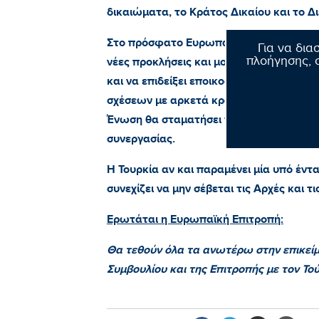
δικαιώματα, το Κράτος Δικαίου και το Δι
Στο πρόσφατο Ευρωπαϊκό Συμβούλιο οι «
Για να δια
πλοήγησης, σ
νέες προκλήσεις και μονομερείς ενέργει
και να επιδείξει εποικοδομητική στάση
σχέσεων με αρκετά κράτη μέλη της ΕΕ. 
Ένωση θα σταματήσει τη θετική προσέγγ
συνεργασίας.
Η Τουρκία αν και παραμένει μία υπό έ
συνεχίζει να μην σέβεται τις Αρχές και τ
Ερωτάται η Ευρωπαϊκή Επιτροπή:
Θα τεθούν όλα τα ανωτέρω στην επικεί
Συμβουλίου και της Επιτροπής με τον Το