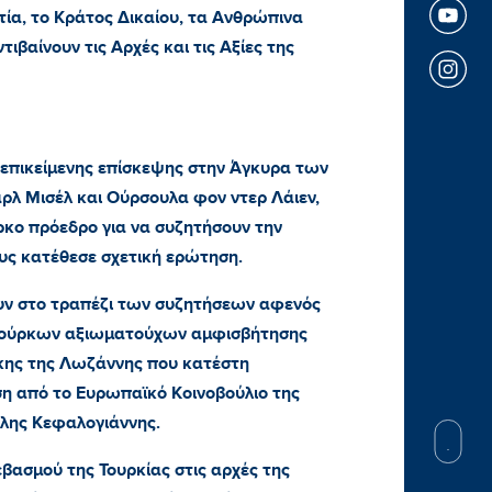
ατία, το Κράτος Δικαίου, τα Ανθρώπινα
ιβαίνουν τις Αρχές και τις Αξίες της
επικείμενης επίσκεψης στην Άγκυρα των
λ Μισέλ και Ούρσουλα φον ντερ Λάιεν,
ρκο πρόεδρο για να συζητήσουν την
ς κατέθεσε σχετική ερώτηση.
ουν στο τραπέζι των συζητήσεων αφενός
Τούρκων αξιωματούχων αμφισβήτησης
ήκης της Λωζάννης που κατέστη
η από το Ευρωπαϊκό Κοινοβούλιο της
ώλης Κεφαλογιάννης.
βασμού της Τουρκίας στις αρχές της