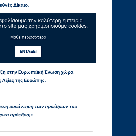
εθνές Δίκαιο.
27» κάλεσαν την Τουρκία να απέχει από
σφαλίσουμε την καλύτερη εμπειρία
το site μας χρησιμοποιούμε cookies.
ες κατά παράβαση του Διεθνούς Δικαίου
 συμπεριλαμβανομένων των διμερών
Μάθε περισσότερα
Σε αντίθετη περίπτωση η Ευρωπαϊκή
ιση και θα διακόψει τα μέτρα
ΕΝΤΑΞΕΙ
νταξη στην Ευρωπαϊκή Ένωση χώρα
ις Αξίες της Ευρώπης.
μενη συνάντηση των προέδρων του
ύρκο πρόεδρο;»