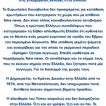
στις επερχόμενες εκλογές στην Ελλάδα.
Το Ευρωπαϊκό Κοινοβούλιο δεν προσφέρεται για κατάθεση
ερωτήσεων που κατηγορούν τη χώρα σου με απίθανα
fake news. Δεν είναι τόπος κοινοβουλευτικού ακτιβισμού.
Όπως η ερώτηση Ελλήνων συναδέλφων που
κατηγόρησαν τη δήθεν απάνθρωπη Ελλάδα ότι ευθύνεται
για το θάνατο ενός μικρού κοριτσιού σε νησίδα του Έβρου
τον περασμένο Αύγουστο. Μία υπόθεση γεμάτη ψέματα
και ανακρίβειες για την οποία το γερμανικό περιοδικό
«Spiegel» ζήτησε συγνώμη. Επειδή υιοθέτησε εκ
παραδρομής fake news. Οι συνάδελφοι και το κόμμα τους,
που το έκαναν σημαία στην Ελλάδα, δεν ζήτησαν ποτέ μία
συγνώμη. Για το διασυρμό της χώρας τους.
Η Δημοκρατία, το Κράτος Δικαίου στην Ελλάδα από το
1974, από την Μεταπολίτευση, δεν υποχώρησαν ποτέ.
Αντίθετα έκαναν σημαντικά βήματα προόδου.
Η ελευθερία του Τύπου ασφαλώς και δεν δοκιμάζεται
στην Ελλάδα. Ό,τι και αν γράψει. Ό,τι και αν πει. Τα